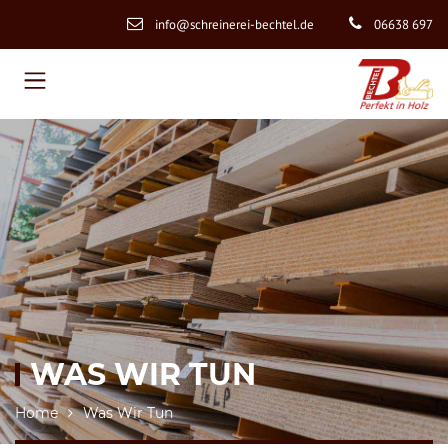
info@schreinerei-bechtel.de
06638 697
WAS WIR TUN
Home
Was Wir Tun